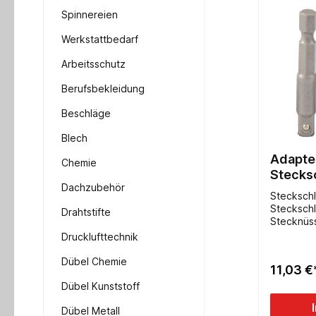
Spinnereien
Werkstattbedarf
Arbeitsschutz
Berufsbekleidung
Beschläge
Blech
Adapter
Chemie
Stecksc
Dachzubehör
Akkusc
Steckschl
Steckschl
Drahtstifte
Stecknüss
Stecknüss
Drucklufttechnik
Stecknüs
Chrom-Va
Dübel Chemie
11,03 €
optimal f
kant Scha
Dübel Kunststoff
Dübel Metall