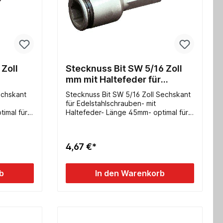
 Zoll
Stecknuss Bit SW 5/16 Zoll
mm mit Haltefeder für
3785-
Edelstahlschrauben 3785-
echskant
Stecknuss Bit SW 5/16 Zoll Sechskant
5/16
für Edelstahlschrauben- mit
imal für
Haltefeder- Länge 45mm- optimal für
 Schaft
Akkuschrauber durch 6-kant Schaft
4,67 €*
b
In den Warenkorb