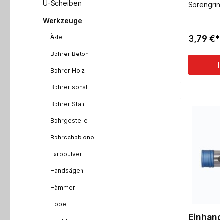
U-Scheiben
Sprengrin
Zoll Bits
Werkzeuge
Äxte
3,79 €*
Bohrer Beton
Bohrer Holz
Bohrer sonst
Bohrer Stahl
Bohrgestelle
Bohrschablone
Farbpulver
Handsägen
Hämmer
Hobel
Einhan