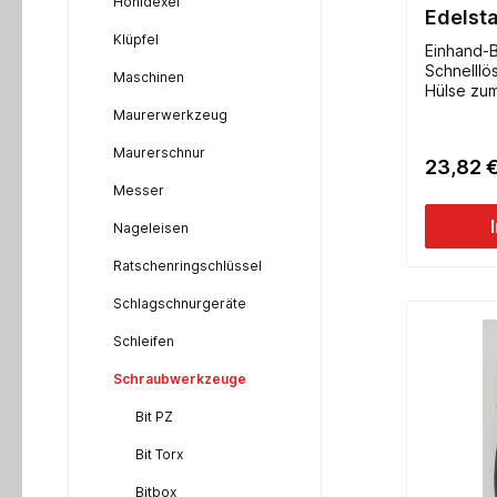
Hohldexel
Edelsta
Schnel
Klüpfel
Einhand-B
Schnelllö
Maschinen
Hülse zum 
Steuern 
Maurerwerkzeug
hochwerti
Belastung und lange Lebensdauer- 
Maurerschnur
23,82 
extra sta
schwere Schrauben geeignet-
Messer
schlanke 
Nageleisen
Arbeitsbe
der Bits- 
Ratschenringschlüssel
Schlagschnurgeräte
Schleifen
Schraubwerkzeuge
Bit PZ
Bit Torx
Bitbox