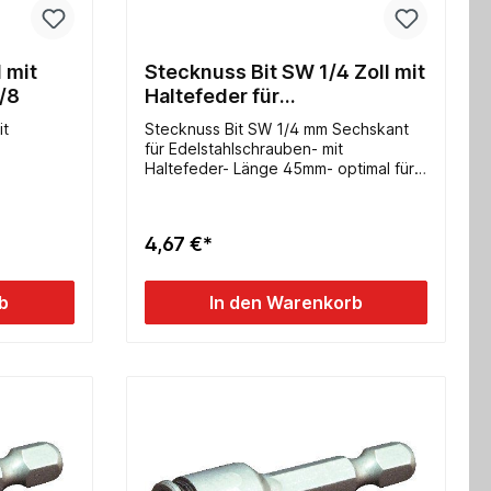
 mit
Stecknuss Bit SW 1/4 Zoll mit
/8
Haltefeder für
Edelstahlschrauben 3785-
it
Stecknuss Bit SW 1/4 mm Sechskant
1/4
für Edelstahlschrauben- mit
Haltefeder- Länge 45mm- optimal für
Akkuschrauber durch 6-kant Schaft
4,67 €*
b
In den Warenkorb