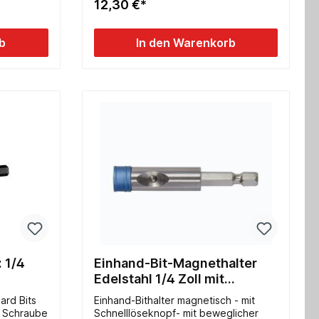
12,30 €*
Bits)
b
In den Warenkorb
 1/4
Einhand-Bit-Magnethalter
Edelstahl 1/4 Zoll mit
Schnellöseknopf 150mm
ard Bits
Einhand-Bithalter magnetisch - mit
r Schraube
Schnelllöseknopf- mit beweglicher