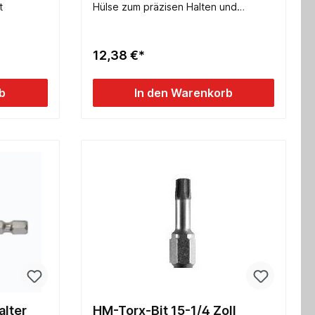
t
Hülse zum präzisen Halten und
Steuern während des Eindrehens-
hochwertige Verarbeitung für hohe
Belastung und lange Lebensdauer- mit
12,38 €*
extra starkem Magnet, auch für
schwere Schrauben geeignet-
schlanke Bauform, ideal für enge
b
In den Warenkorb
Arbeitsbereiche- leichtes Wechseln
der Bits- für 1/4 Zoll Bits - 65mm lang
alter
HM-Torx-Bit 15-1/4 Zoll