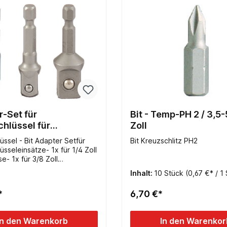
-Set für
Bit - Temp-PH 2 / 3,5-5 -1/4
hlüssel für
Zoll
hrauber 2880
üssel - Bit Adapter Setfür
Bit Kreuzschlitz PH2
üsseleinsätze- 1x für 1/4 Zoll
e- 1x für 3/8 Zoll
e- 1x für 1/2 Zoll
Inhalt:
10 Stück
(0,67 €* / 1
se- aus hochwertigem
nadium-Stahl- Länge 50mm-
*
6,70 €*
ür Akkuschrauber durch 6-
ft
In den Warenkorb
In den Warenkor