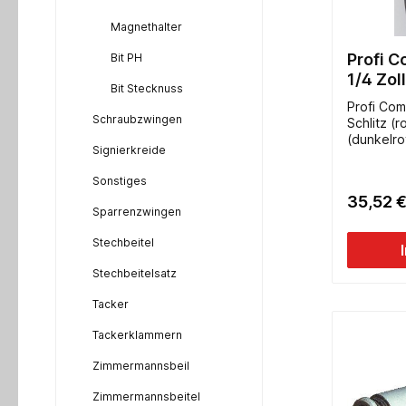
Magnethalter
Profi C
Bit PH
1/4 Zoll
Bit Stecknuss
Profi Comp
Schraubzwingen
Schlitz (rot)
(dunkelrot) P
Signierkreide
(blau) PZ1 - 2 - 
T10 - 15 - 
Sonstiges
TX mit Bohrung 
35,52 
- 25 - 27 - 30 - 40
Sparrenzwingen
(orange) 2
Stecknuss
Stechbeitel
1/4Zoll, 25 mm 1 Bit-Mag
Schnellsp
Stechbeitelsatz
Tacker
Tackerklammern
Zimmermannsbeil
Zimmermannsbeitel