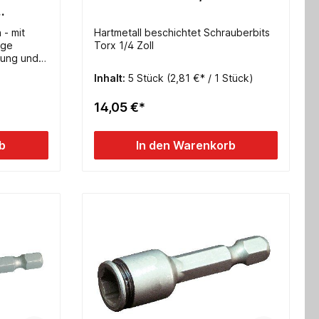
mm
 - mit
Hartmetall beschichtet Schrauberbits
ige
Torx 1/4 Zoll
g und
a starkem
Inhalt:
5 Stück
(2,81 €* / 1 Stück)
ideal für
14,05 €*
tes
l Bits -
b
In den Warenkorb