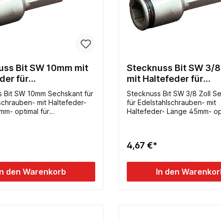
uss Bit SW 10mm mit
Stecknuss Bit SW 3/8
der für
mit Haltefeder für
ahlschrauben 3785-10
Edelstahlschrauben 
s Bit SW 10mm Sechskant für
Stecknuss Bit SW 3/8 Zoll S
3/8
schrauben- mit Haltefeder-
für Edelstahlschrauben- mit
m- optimal für
Haltefeder- Länge 45mm- opt
uber durch 6-kant Schaft
Akkuschrauber durch 6-kant
4,67 €*
In den Warenkorb
In den Warenkor