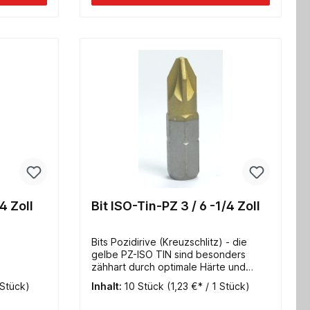
4 Zoll
Bit ISO-Tin-PZ 3 / 6 -1/4 Zoll
Bits Pozidirive (Kreuzschlitz) - die
gelbe PZ-ISO TIN sind besonders
zähhart durch optimale Härte und
Anlassverfahren Top
 Stück)
Inhalt:
10 Stück
(1,23 €* / 1 Stück)
Oberflächenhärte: ca. 3000 HV
(Angaben gelten nur für PZ ISO TIN