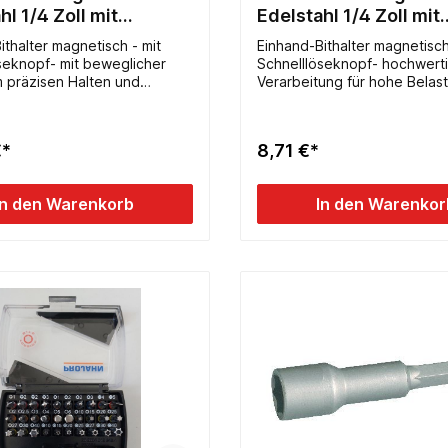
hl 1/4 Zoll mit
Edelstahl 1/4 Zoll mit
löseknopf 350mm
Schnellöseknopf 65
ithalter magnetisch - mit
Einhand-Bithalter magnetisch
seknopf- mit beweglicher
Schnelllöseknopf- hochwert
präzisen Halten und
Verarbeitung für hohe Belastun
während des Eindrehens-
lange Lebensdauer- mit extr
ge Verarbeitung für hohe
Magnet, auch für schwere Schrauben
mit
geeignet- schlanke Bauform, 
€*
8,71 €*
rkem Magnet, auch für
enge Arbeitsbereiche- leich
Wechseln der Bits- für 1/4 Zol
Bauform, ideal für enge
65mm lang
In den Warenkorb
In den Warenkor
reiche- leichtes Wechseln
für 1/4 Zoll Bits - 65mm lang