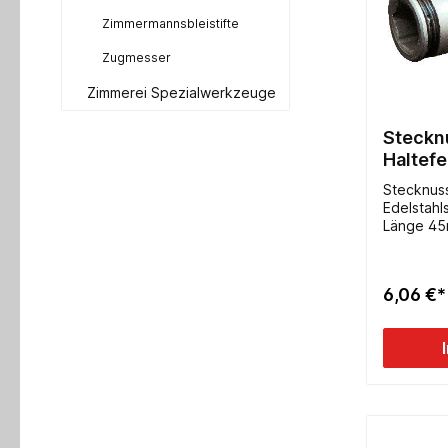
Zimmermannsbleistifte
Zugmesser
Zimmerei Spezialwerkzeuge
Steckn
Haltefe
Edelst
Stecknus
Edelstahl
Länge 45m
Akkuschra
6,06 €*