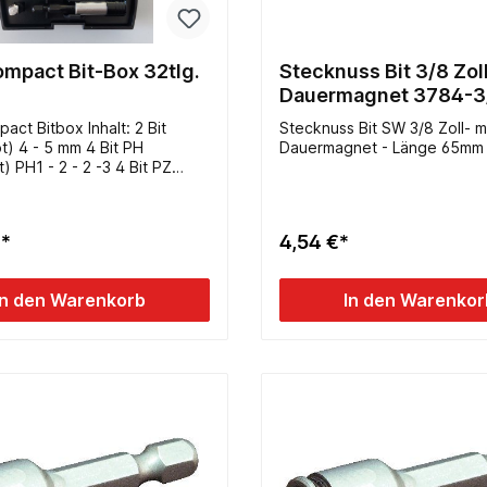
ompact Bit-Box 32tlg.
Stecknuss Bit 3/8 Zoll
Dauermagnet 3784-3
act Bitbox Inhalt: 2 Bit
Stecknuss Bit SW 3/8 Zoll- m
 4 - 5 mm 4 Bit PH
Dauermagnet - Länge 65mm
H1 - 2 - 2 -3 4 Bit PZ
2 - 3 7 Bit TX (gelb)
20 - 25 - 27 - 30 - 40 7 Bit
(violett) T10 - 15 - 20
€*
4,54 €*
 6 Bit Innen-6-kant
 - 2,5 - 3 - 4 - 5 - 6 mm 1
 Bit Adapter 1/4Zoll x
In den Warenkorb
In den Warenkor
nethalter mit
annfutter, 60 mm