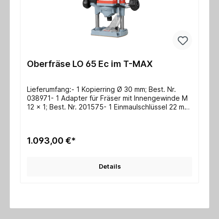
Oberfräse LO 65 Ec im T-MAX
Lieferumfang:- 1 Kopierring Ø 30 mm; Best. Nr.
038971- 1 Adapter für Fräser mit Innengewinde M
12 x 1; Best. Nr. 201575- 1 Einmaulschlüssel 22 mm;
Best. Nr. 093012- 1 Absaughaube; Best. Nr.
204325- 1 Anschlussleitung 4 m; Best. Nr. 087885-
Transport- und Aufbewahrungsbox T-
1.093,00 €*
MAXEinsatzgebiet:- Profil- und Nutarbeiten-
Beschläge einfräsen-
Schwalbenschwanzverbindungen (Lignatool,
Details
Arunda)- Ausfräsungen im Treppenbau-
Materialeinsatz z. B.: Vollholz,
PlattenwerkstoffeTechnische Daten:- Frästiefe 0 -
65 mm- Werkzeugaufnahme Ø 1/2" / 6 - 12 mm-
Nennleerlaufdrehzahl 10000 - 22000 1/min-
Nennaufnahme 2600 W- Gewicht 6,9 kg-