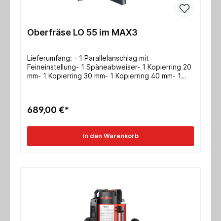
Oberfräse LO 55 im MAX3
Lieferumfang: - 1 Parallelanschlag mit
Feineinstellung- 1 Späneabweiser- 1 Kopierring 20
mm- 1 Kopierring 30 mm- 1 Kopierring 40 mm- 1
Kopierring Adapter- 1 Absaugadapter- 1
Absaugadapter für F-Schiene- 1 Anschlussleitung
4 m- Transport- und Aufbewahrungsbox
689,00 €*
MAX3Einsatzgebiet:- Nutfräsen mit
Parallelanschlag- Ausfräsungen-
Fasenbearbeitung- Lochreihen- Falzfräsung-
In den Warenkorb
Materialeinsatz z. B.: Vollholz,
PlattenwerkstoffeTechnische Daten:- Frästiefe 0 -
55 mm- Werkzeugaufnahme Ø 8 mm-
Nennleerlaufdrehzahl 10000 - 24000 1/min-
Nennaufnahme 1100 W- Absauganschluss Ø 29
mm- Gewicht 3,1 kg- Universal-Motor 230 V / 50
Hz