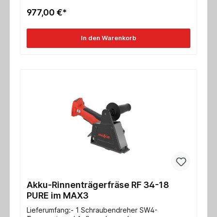
x 162 mm- Schalldruckpegel db (A) 81- Gewicht
977,00 €*
2,8 kgEinsatzgebiet:Holzflicken, Astflicken,
Rissflicken, AststöpselPlanfräsen und Ausplatten
bei Restaurationen, TreppenfräsungFür Vollholz,
In den Warenkorb
Hartholz, Epoxidharz
Akku-Rinnenträgerfräse RF 34-18
PURE im MAX3
Lieferumfang:- 1 Schraubendreher SW4-