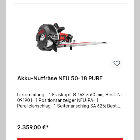
Akku-Nutfräse NFU 50-18 PURE
Lieferumfang:- 1 Fräskopf, Ø 163 x 60 mm; Best. Nr.
091901- 1 Positionsanzeiger NFU-PA- 1
Parallelanschlag- 1 Seitenanschlag SA 625; Best.
Nr. 207183- 1 Führungseinrichtung L, max.
Schnittlänge 370 mm; Best. Nr. 208171- 1
Schraubendreher SW 6- 1 Schraubendreher Torx
2.359,00 €*
T 15- im KartonEinsatzgebiet:- Längs- und
Quernuten- Stellbretter (Führungseinrichtung)-
Füllungen im Fachwerk oder eingeschobenen