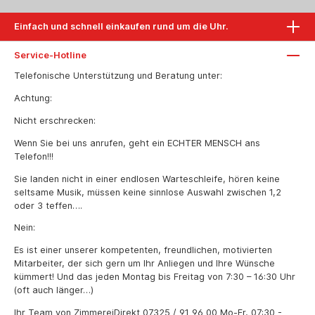
Universal-Motor 230 V / 50 Hz
Einfach und schnell einkaufen rund um die Uhr.
Service-Hotline
Telefonische Unterstützung und Beratung unter:
Achtung:
Nicht erschrecken:
Wenn Sie bei uns anrufen, geht ein ECHTER MENSCH ans
Telefon!!!
Sie landen nicht in einer endlosen Warteschleife, hören keine
seltsame Musik, müssen keine sinnlose Auswahl zwischen 1,2
oder 3 teffen….
Nein:
Es ist einer unserer kompetenten, freundlichen, motivierten
Mitarbeiter, der sich gern um Ihr Anliegen und Ihre Wünsche
kümmert! Und das jeden Montag bis Freitag von 7:30 – 16:30 Uhr
(oft auch länger…)
Ihr Team von ZimmereiDirekt
07325 / 91 96 00
Mo-Fr, 07:30 -