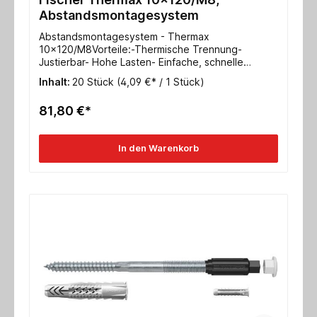
Abstandsmontagesystem
Abstandsmontagesystem - Thermax
10x120/M8Vorteile:-Thermische Trennung-
Justierbar- Hohe Lasten- Einfache, schnelle
Montage o. Sonderwerkzeuge- Sicherheit durch
Inhalt:
20 Stück
(4,09 €* / 1 Stück)
Verankerung im UntergrundTechnische Daten:
Nutzlänge 100-120mmVerankerungstiefe 70
81,80 €*
mmAbdeckkappe 22mm Schlüsselweite SW
13Metrische Schraube M8
In den Warenkorb