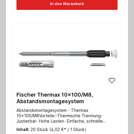
In den Warenkorb
mmAbdeckkappe 22mm Schlüsselweite SW
13Metrische Schraube M10
Fischer Thermax 10x100/M8,
Abstandsmontagesystem
Abstandsmontagesystem - Thermax
10x100/M8Vorteile:-Thermische Trennung-
Justierbar- Hohe Lasten- Einfache, schnelle
Montage o. Sonderwerkzeuge- Sicherheit durch
Inhalt:
20 Stück
(4,02 €* / 1 Stück)
Verankerung im UntergrundTechnische Daten: