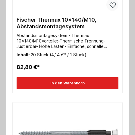
Fischer Thermax 10x140/M10,
Abstandsmontagesystem
Abstandsmontagesystem - Thermax
10x140/M10Vorteile:-Thermische Trennung-
Justierbar- Hohe Lasten- Einfache, schnelle
Montage o. Sonderwerkzeuge- Sicherheit durch
Inhalt:
20 Stück
(4,14 €* / 1 Stück)
Verankerung im UntergrundGeeignet für Beton,
Mauerziegel, Kalksandvollstein, Hochlochziegel,
82,80 €*
Kalksandlochstein Porenbeton, mit vorbohren
auch in Holz einschraubbarTechnische Daten:
Nutzlänge 120-140mmVerankerungstiefe 70
In den Warenkorb
mmAbdeckkappe 22mm Schlüsselweite SW
13Metrische Schraube M10