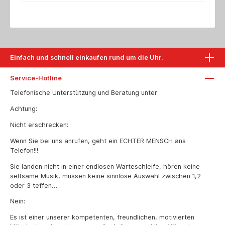
für Nutzlängen von 60 bis 170 mm.
ProduktbeschreibungSelbstschneidender,
glasfaserverstärkter Konus fräst sich bei der
Montage direkt durch den Putz in den Dämmstoff.
Der Anti-Kälte-Konus durchbricht die
Wärmebrücke zuverlässig.Gewindestange aus
Einfach und schnell einkaufen rund um die Uhr.
hochfestem, galvanisch verzinktem Stahl (Güte
8,8 bzw. A4) überbrückt die Dämmung und
verankert mit der Injektionstechnik sicher in der
Service-Hotline
Wand.Zugelassen für:- ungerissenen Beton-
Telefonische Unterstützung und Beratung unter:
Mauerziegel- Kalksandvollstein- Hohlblocksteine
aus Leichtbeton- Hochlochziegel-
Achtung:
KalksandlochsteinAchtung! Zulassung gilt nur in
Verbindung mit Fischer Injektionsmörtel FIS V 360
Nicht erschrecken:
SBestell-Nr. FIM36010 Thermax M16 Rostfrei,10
Siebhülsen 20x2003 Bit, 3 Fräsklingen3
Wenn Sie bei uns anrufen, geht ein ECHTER MENSCH ans
Verlängerungsschläuche für Ausspresssspitze 3
Telefon!!!
Montageanleitung en
Sie landen nicht in einer endlosen Warteschleife, hören keine
seltsame Musik, müssen keine sinnlose Auswahl zwischen 1,2
oder 3 teffen….
Nein:
Es ist einer unserer kompetenten, freundlichen, motivierten