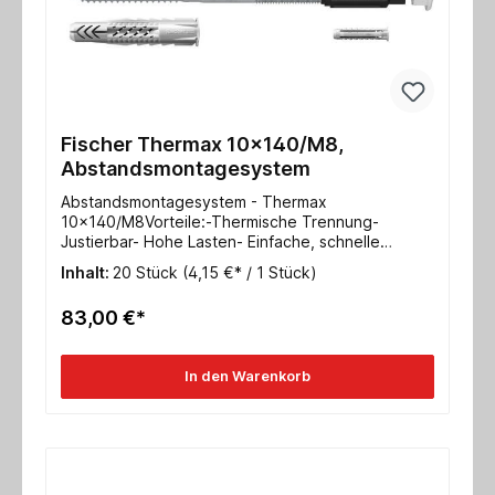
Fischer Thermax 10x140/M8,
Abstandsmontagesystem
Abstandsmontagesystem - Thermax
10x140/M8Vorteile:-Thermische Trennung-
Justierbar- Hohe Lasten- Einfache, schnelle
Montage o. Sonderwerkzeuge- Sicherheit durch
Inhalt:
20 Stück
(4,15 €* / 1 Stück)
Verankerung im UntergrundTechnische Daten:
Nutzlänge 120-140mmVerankerungstiefe 70
83,00 €*
mmAbdeckkappe 22mm Schlüsselweite SW
13Metrische Schraube M8
In den Warenkorb