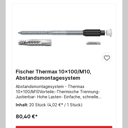
Fischer Thermax 10x100/M10,
Abstandsmontagesystem
Abstandsmontagesystem - Thermax
10x100/M10Vorteile:-Thermische Trennung-
Justierbar- Hohe Lasten- Einfache, schnelle
Montage o. Sonderwerkzeuge- Sicherheit durch
Inhalt:
20 Stück
(4,02 €* / 1 Stück)
Verankerung im UntergrundGeeignet für Beton,
Mauerziegel, Kalksandvollstein, Hochlochziegel,
80,40 €*
Kalksandlochstein Porenbeton, mit vorbohren
auch in Holz einschraubbarTechnische Daten:
Nutzlänge 80-100mmVerankerungstiefe 70