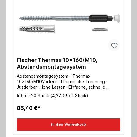
Fischer Thermax 10x160/M10,
Abstandsmontagesystem
Abstandsmontagesystem - Thermax
10x160/M10Vorteile:-Thermische Trennung-
Justierbar- Hohe Lasten- Einfache, schnelle
Montage o. Sonderwerkzeuge- Sicherheit durch
Inhalt:
20 Stück
(4,27 €* / 1 Stück)
Verankerung im UntergrundTechnische Daten:
Nutzlänge 140-160mmVerankerungstiefe 70
85,40 €*
mmAbdeckkappe 22mm Schlüsselweite SW
13Metrische Schraube M10
In den Warenkorb