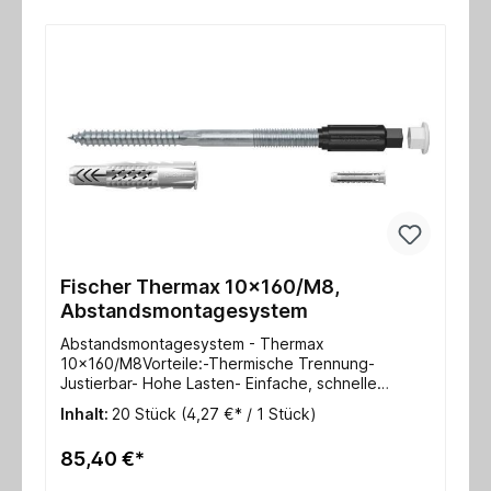
Fischer Thermax 10x160/M8,
Abstandsmontagesystem
Abstandsmontagesystem - Thermax
10x160/M8Vorteile:-Thermische Trennung-
Justierbar- Hohe Lasten- Einfache, schnelle
Montage o. Sonderwerkzeuge- Sicherheit durch
Inhalt:
20 Stück
(4,27 €* / 1 Stück)
Verankerung im UntergrundTechnische Daten:
Nutzlänge 140-160mmVerankerungstiefe 70
85,40 €*
mmAbdeckkappe 22mm Schlüsselweite SW
13Metrische Schraube M8