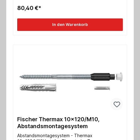
Nutzlänge 80-100mmVerankerungstiefe 70
80,40 €*
mmAbdeckkappe 22mm Schlüsselweite SW
13Metrische Schraube M8
In den Warenkorb
Fischer Thermax 10x120/M10,
Abstandsmontagesystem
Abstandsmontagesystem - Thermax