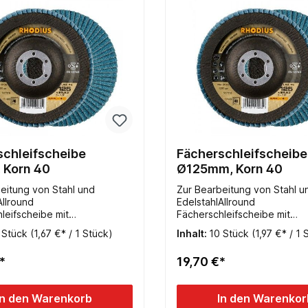
schleifscheibe
Fächerschleifscheibe
 Korn 40
Ø125mm, Korn 40
eitung von Stahl und
Zur Bearbeitung von Stahl u
Allround
EdelstahlAllround
leifscheibe mit
Fächerschleifscheibe mit
dband 115 x 22,23mm - Korn
Zirkonrundband 125 x 22,23
 Stück
(1,67 €* / 1 Stück)
Inhalt:
10 Stück
(1,97 €* / 1 
 - Ideal für Flächenschliff
40 gewölbt - Ideal für Fläche
 und Edelstahl-
auf Stahl und Edelstahl-
*
19,70 €*
gende Abtagsleitung bei
Hervorragende Abtagsleitun
er Standzeit- Kein
exzellenter Standzeit- Kein
en - Keine Kratzer am
Zuschmieren - Keine Kratze
In den Warenkorb
In den Warenkor
k
Werkstück