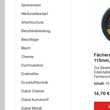
Spinnereien
Werkstattbedarf
Arbeitsschutz
Berufsbekleidung
Beschläge
Blech
Fächer
Chemie
115mm,
Dachzubehör
Zur Bearb
Edelstahl
Drahtstifte
Fächersch
Zirkonrun
Drucklufttechnik
Inhalt:
10
40 gewölbt
auf Stahl
Dübel Chemie
16,70 €
Hervorra
exzellent
Dübel Kunststoff
Zuschmier
Werkstüc
Dübel Metall