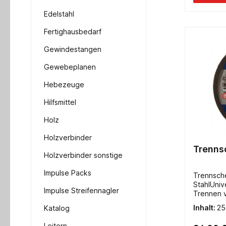
Edelstahl
Fertighausbedarf
Gewindestangen
Gewebeplanen
Hebezeuge
Hilfsmittel
Holz
Holzverbinder
Trenns
Holzverbinder sonstige
Impulse Packs
Trennsch
StahlUniv
Impulse Streifennagler
Trennen v
22,23mm 
Inhalt:
25
Katalog
Leitern