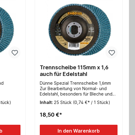
Trennscheibe 115mm x 1,6
auch für Edelstahl
nd
Dünne Spezial Trennscheibe 1,6mm
Zur Bearbeitung von Normal- und
Edelstahl, besonders für Bleche und
mm - Korn
dünnwandige Profile geeignet.115 x
Stück)
Inhalt:
25 Stück
(0,74 €* / 1 Stück)
nschliff
1,6 x 22,23mm Gerade Form
18,50 €*
g bei
r am
b
In den Warenkorb