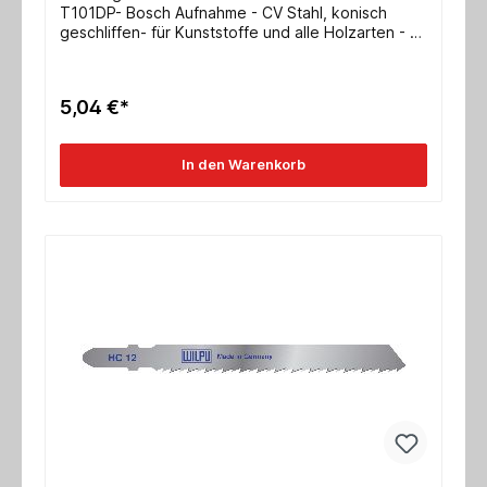
T101DP- Bosch Aufnahme - CV Stahl, konisch
geschliffen- für Kunststoffe und alle Holzarten - 1
VPE= 5 Stück Abmessung 100x7,8x1,72mm
verzahnte Länge 75mm ZpZ 4mm/ 6,35 tpi
5,04 €*
In den Warenkorb