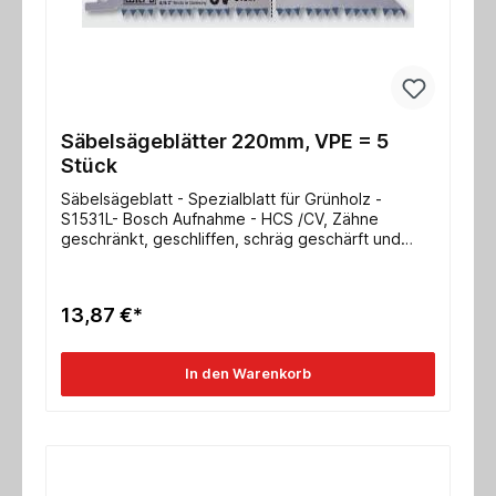
Säbelsägeblätter 220mm, VPE = 5
Stück
Säbelsägeblatt - Spezialblatt für Grünholz -
S1531L- Bosch Aufnahme - HCS /CV, Zähne
geschränkt, geschliffen, schräg geschärft und
induktiv gehärtet- 1 VPE = 5 Stück Abmessung
280x19x0,9mm verzahnte Länge 260mm ZpZ
2,5/1,8mm/ 10/14 tpi
13,87 €*
In den Warenkorb