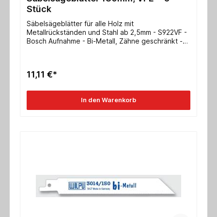
Stück
Säbelsägeblätter für alle Holz mit
Metallrückständen und Stahl ab 2,5mm - S922VF -
Bosch Aufnahme - Bi-Metall, Zähne geschränkt -
für Kunststoffe und alle Holzarten - VPE 5 Stück
Abmessung 150x19x0,9mm verzahnte Länge
130mm ZpZ 2,5/1,8mm/ 10/14 tpi
11,11 €*
In den Warenkorb