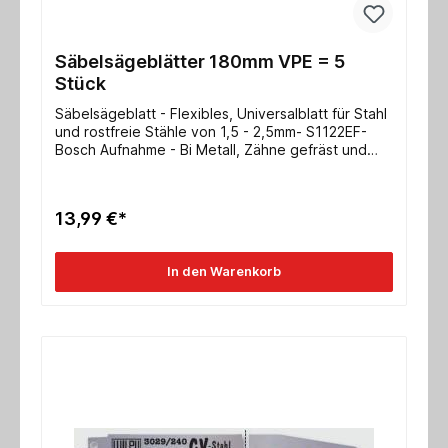
Säbelsägeblätter 180mm VPE = 5
Stück
Säbelsägeblatt - Flexibles, Universalblatt für Stahl
und rostfreie Stähle von 1,5 - 2,5mm- S1122EF-
Bosch Aufnahme - Bi Metall, Zähne gefräst und
gewellt - 1 VPE = 5 Stück Abmessung
280x19x0,9mm verzahnte Länge 260mm ZpZ
2,5/1,8mm/ 10/14 tpi
13,99 €*
In den Warenkorb