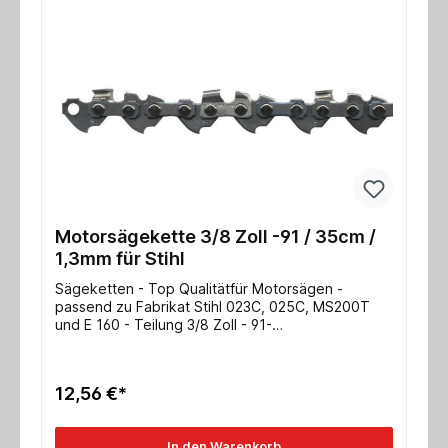
Motorsägekette 3/8 Zoll -91 / 35cm /
1,3mm für Stihl
Sägeketten - Top Qualitätfür Motorsägen -
passend zu Fabrikat Stihl 023C, 025C, MS200T
und E 160 - Teilung 3/8 Zoll - 91-
Schienenlänge/Schwert 35cm- Nutbreite
1,3mmweitere Typen auf Anfrage!
12,56 €*
In den Warenkorb