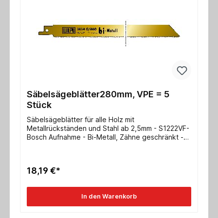
Säbelsägeblätter280mm, VPE = 5
Stück
Säbelsägeblätter für alle Holz mit
Metallrückständen und Stahl ab 2,5mm - S1222VF-
Bosch Aufnahme - Bi-Metall, Zähne geschränkt -
für Kunststoffe und alle Holzarten - 1 VPE = 5
Stück Abmessung 280x19x0,9mm verzahnte
Länge 260mm ZpZ 2,5/1,8mm/ 10/14 tpi
18,19 €*
In den Warenkorb