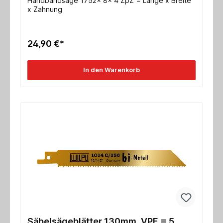
Handbandsäge 1752x 8x 4 ZpZ = Länge x Breite
x Zahnung
24,90 €*
In den Warenkorb
Säbelsägeblätter 130mm, VPE = 5