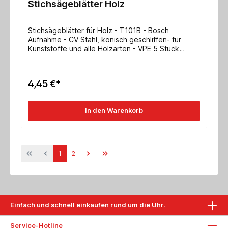
Stichsägeblätter Holz
Stichsägeblätter für Holz - T101B - Bosch
Aufnahme - CV Stahl, konisch geschliffen- für
Kunststoffe und alle Holzarten - VPE 5 Stück
Abmessung 100x7,8x1,45mm verzahnte Länge
75mm ZpZ 2,5mm/ 10 tpi
4,45 €*
In den Warenkorb
1
2
Einfach und schnell einkaufen rund um die Uhr.
Service-Hotline