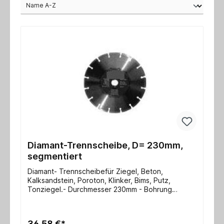
Diamant-Trennscheibe, D= 230mm,
segmentiert
Diamant- Trennscheibefür Ziegel, Beton,
Kalksandstein, Poroton, Klinker, Bims, Putz,
Tonziegel.- Durchmesser 230mm - Bohrung
22,2mm - für Trockenschnitt- Segmente 2,2 - 7mm
hoch, lasergeschweißt
36,58 €*