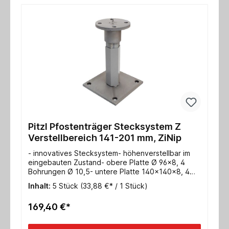
Pitzl Pfostenträger Stecksystem Z
Verstellbereich 141-201 mm, ZiNip
- innovatives Stecksystem- höhenverstellbar im
eingebauten Zustand- obere Platte Ø 96x8, 4
Bohrungen Ø 10,5- untere Platte 140x140x8, 4
Bohrungen Ø 13- Gewinde M24- Max.
Inhalt:
5 Stück
(33,88 €* / 1 Stück)
charakteristische Tragfähigkeit Druck/Zug für
Stahl: 74,0* kN / 21,5* kN- Max. charakteristische
169,40 €*
Tragfähigkeit Druck/Zug für Holz: 152,0 / 50,0 kN-
ETA-10/0413