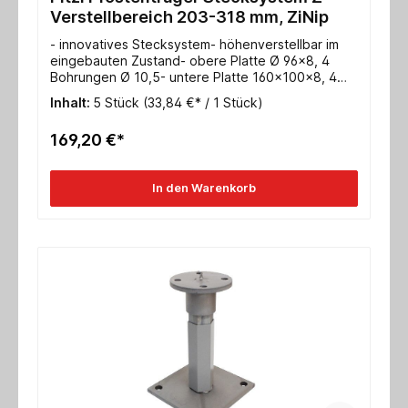
Verstellbereich 203-318 mm, ZiNip
- innovatives Stecksystem- höhenverstellbar im
eingebauten Zustand- obere Platte Ø 96x8, 4
Bohrungen Ø 10,5- untere Platte 160x100x8, 4
Bohrungen Ø 13- Gewinde M24- Max.
Inhalt:
5 Stück
(33,84 €* / 1 Stück)
charakteristische Tragfähigkeit Druck/Zug für
Stahl: 74,0* / 36,9* kN- Max. charakteristische
169,20 €*
Tragfähigkeit Druck/Zug für Holz: 152,0 / 50,0 kN-
ETA-10/0413
In den Warenkorb