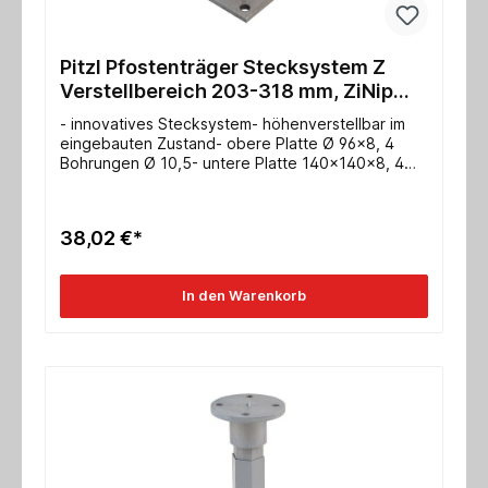
Pitzl Pfostenträger Stecksystem Z
Verstellbereich 203-318 mm, ZiNip
Einzelabnahme
- innovatives Stecksystem- höhenverstellbar im
eingebauten Zustand- obere Platte Ø 96x8, 4
Bohrungen Ø 10,5- untere Platte 140x140x8, 4
Bohrungen Ø 13- Gewinde M24- Max.
charakteristische Tragfähigkeit Druck/Zug für
Stahl: 74,0* kN / 21,5* kN- Max. charakteristische
38,02 €*
Tragfähigkeit Druck/Zug für Holz: 152,0 / 50,0 kN-
ETA-10/0413
In den Warenkorb