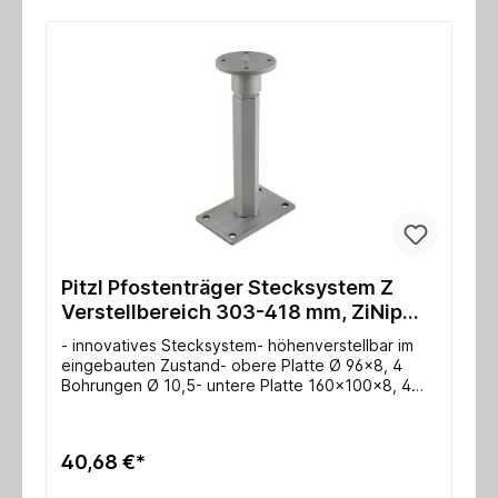
Pitzl Pfostenträger Stecksystem Z
Verstellbereich 303-418 mm, ZiNip
Einzelabnahme
- innovatives Stecksystem- höhenverstellbar im
eingebauten Zustand- obere Platte Ø 96x8, 4
Bohrungen Ø 10,5- untere Platte 160x100x8, 4
Bohrungen Ø 13- Gewinde M24- Max.
charakteristische Tragfähigkeit Druck/Zug für
Stahl: 74,0* / 36,9* kN- Max. charakteristische
40,68 €*
Tragfähigkeit Druck/Zug für Holz: 152,0 / 50,0 kN-
ETA-10/0413