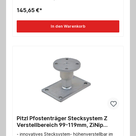
charakteristische Tragfähigkeit Druck/Zug für
Stahl: 104,0* / 36,9* kN- Max. charakteristische
145,65 €*
Tragfähigkeit Druck/Zug für Holz: 152,0 / 50,0 kN-
ETA-10/0413
In den Warenkorb
Pitzl Pfostenträger Stecksystem Z
Verstellbereich 99-119mm, ZiNip
Einzelabnahme
- innovatives Stecksystem- höhenverstellbar im