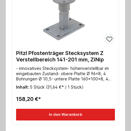
Pitzl Pfostenträger Stecksystem Z
Verstellbereich 141-201 mm, ZiNip
- innovatives Stecksystem- höhenverstellbar im
eingebauten Zustand- obere Platte Ø 96x8, 4
Bohrungen Ø 10,5- untere Platte 160x100x8, 4
Bohrungen Ø 13- Gewinde M24- Max.
Inhalt:
5 Stück
(31,64 €* / 1 Stück)
charakteristische Tragfähigkeit Druck/Zug für
Stahl: 96,5* / 36,9* kN- Max. charakteristische
158,20 €*
Tragfähigkeit Druck/Zug für Holz 152,0 / 50,0 kN-
ETA-10/0413
In den Warenkorb