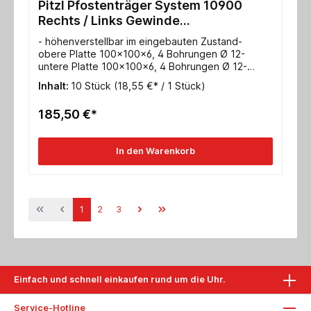
Pitzl Pfostenträger System 10900
Rechts / Links Gewinde
Verstellbereich 122-182 mm, ZiNip
- höhenverstellbar im eingebauten Zustand-
obere Platte 100x100x6, 4 Bohrungen Ø 12-
untere Platte 100x100x6, 4 Bohrungen Ø 12-
Gewinde M20- wird mit 4 Vollgewinde Ø 10x120
Inhalt:
10 Stück
(18,55 €* / 1 Stück)
mm befestigt- max. charakteristische
Drucktragfähigkeit (kN) *: 54,0 **- ETA 10/0413
185,50 €*
In den Warenkorb
1
2
3
Einfach und schnell einkaufen rund um die Uhr.
Service-Hotline