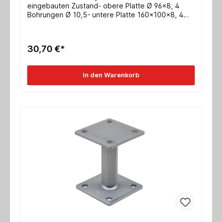
eingebauten Zustand- obere Platte Ø 96x8, 4
Bohrungen Ø 10,5- untere Platte 160x100x8, 4
Bohrungen Ø 13- Gewinde M24- Max.
charakteristische Tragfähigkeit Druck/Zug für
Stahl: 104,0* / 36,9* kN- Max. charakteristische
30,70 €*
Tragfähigkeit Druck/Zug für Holz: 152,0 / 50,0 kN-
ETA-10/0413
In den Warenkorb