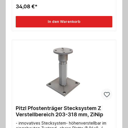
Stahl: 96,5* / 36,9* kN- Max. charakteristische
34,08 €*
Tragfähigkeit Druck/Zug für Holz 152,0 / 50,0 kN-
ETA-10/0413
In den Warenkorb
Pitzl Pfostenträger Stecksystem Z
Verstellbereich 203-318 mm, ZiNip
- innovatives Stecksystem- höhenverstellbar im