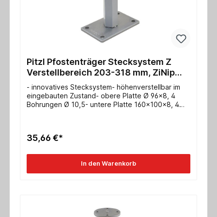
Pitzl Pfostenträger Stecksystem Z
Verstellbereich 203-318 mm, ZiNip
Einzelabnahme
- innovatives Stecksystem- höhenverstellbar im
eingebauten Zustand- obere Platte Ø 96x8, 4
Bohrungen Ø 10,5- untere Platte 160x100x8, 4
Bohrungen Ø 13- Gewinde M24- Max.
charakteristische Tragfähigkeit Druck/Zug für
Stahl: 74,0* / 36,9* kN- Max. charakteristische
35,66 €*
Tragfähigkeit Druck/Zug für Holz: 152,0 / 50,0 kN-
ETA-10/0413
In den Warenkorb