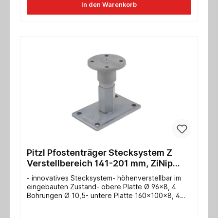
In den Warenkorb
Pitzl Pfostenträger Stecksystem Z
Verstellbereich 141-201 mm, ZiNip
Einzelabnahme
- innovatives Stecksystem- höhenverstellbar im
eingebauten Zustand- obere Platte Ø 96x8, 4
Bohrungen Ø 10,5- untere Platte 160x100x8, 4
Bohrungen Ø 13- Gewinde M24- Max.
charakteristische Tragfähigkeit Druck/Zug für