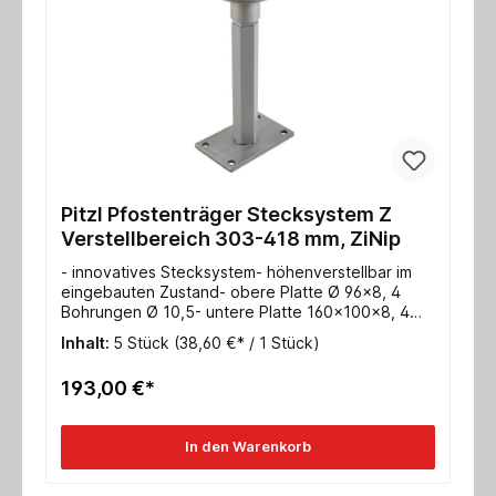
Pitzl Pfostenträger Stecksystem Z
Verstellbereich 303-418 mm, ZiNip
- innovatives Stecksystem- höhenverstellbar im
eingebauten Zustand- obere Platte Ø 96x8, 4
Bohrungen Ø 10,5- untere Platte 160x100x8, 4
Bohrungen Ø 13- Gewinde M24- Max.
Inhalt:
5 Stück
(38,60 €* / 1 Stück)
charakteristische Tragfähigkeit Druck/Zug für
Stahl: 74,0* / 36,9* kN- Max. charakteristische
193,00 €*
Tragfähigkeit Druck/Zug für Holz: 152,0 / 50,0 kN-
ETA-10/0413
In den Warenkorb