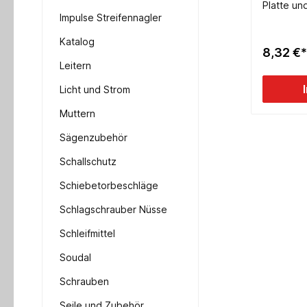
Platte un
Impulse Streifennagler
182x60m
Katalog
8,32 €*
Leitern
Licht und Strom
Muttern
Sägenzubehör
Schallschutz
Schiebetorbeschläge
Schlagschrauber Nüsse
Schleifmittel
Soudal
Schrauben
Seile und Zubehör