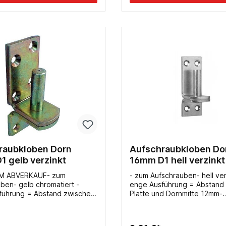
raubkloben Dorn
Aufschraubkloben Do
1 gelb verzinkt
16mm D1 hell verzinkt
IM ABVERKAUF- zum
- zum Aufschrauben- hell ver
ben- gelb chromatiert -
enge Ausführung = Abstand
führung = Abstand zwischen
Platte und Dornmitte 12mm-
d Dornmitte 12mm
116x40mm