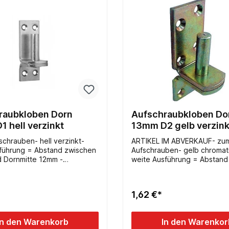
raubkloben Dorn
Aufschraubkloben Do
 hell verzinkt
13mm D2 gelb verzink
schrauben- hell verzinkt-
ARTIKEL IM ABVERKAUF- zu
führung = Abstand zwischen
Aufschrauben- gelb chromati
d Dornmitte 12mm -
weite Ausführung = Abstand
 Bohrungen 4x6,5mm SK
Platte und Dornmitte 25mm
1,62 €*
In den Warenkorb
In den Warenkor