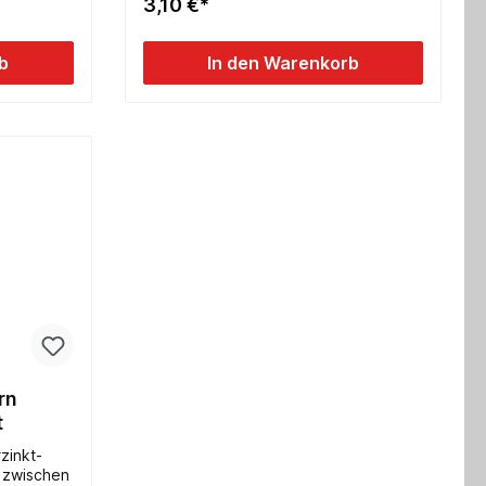
3,10 €*
b
In den Warenkorb
rn
t
zinkt-
 zwischen