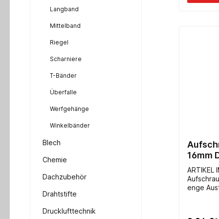
Langband
Mittelband
Riegel
Scharniere
T-Bänder
Überfalle
Werfgehänge
Winkelbänder
Blech
Aufsch
16mm D
Chemie
ARTIKEL 
Dachzubehör
Aufschrau
enge Aus
Drahtstifte
Platte un
Drucklufttechnik