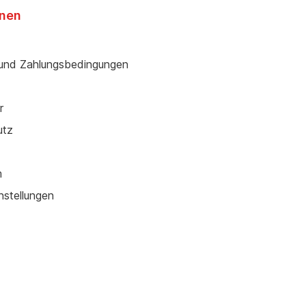
onen
und Zahlungsbedingungen
r
utz
m
nstellungen