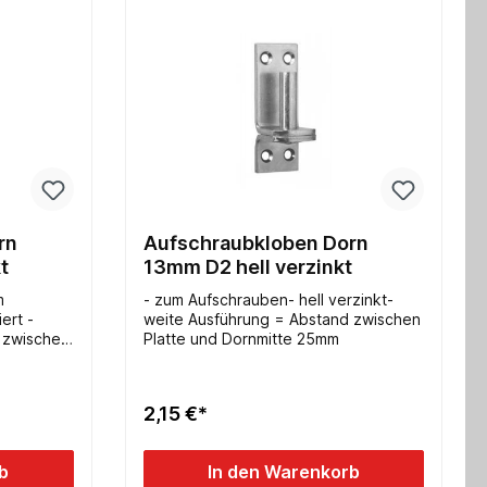
rn
Aufschraubkloben Dorn
t
13mm D2 hell verzinkt
m
- zum Aufschrauben- hell verzinkt-
ert -
weite Ausführung = Abstand zwischen
 zwischen
Platte und Dornmitte 25mm
2,15 €*
b
In den Warenkorb