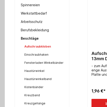
Spinnereien
Werkstattbedarf
Arbeitsschutz
Berufsbekleidung
Beschläge
Aufschraubkloben
Aufsch
Einschraubhaken
13mm D1
Fensterladen Winkelbänder
- zum Auf
enge Aus
Haustürwinkel
Platte un
92x35mm-
Haustürwinkelband
Kistenbänder
1,96 €*
Kreuzband
Kreuzgehänge