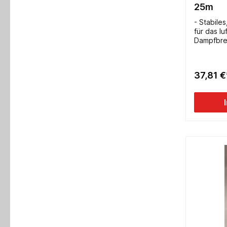
25m
- Stabile
für das l
Dampfbre
Dachfenst
Trennstre
Trennstre
37,81 €
30/30mm-