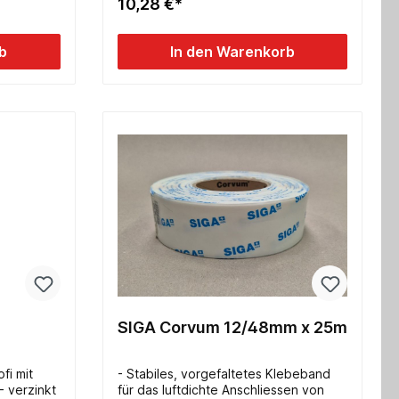
10,28 €*
b
In den Warenkorb
SIGA Corvum 12/48mm x 25m
kt TX
fi mit
- Stabiles, vorgefaltetes Klebeband
 verzinkt
für das luftdichte Anschliessen von