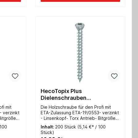
HecoTopix Plus
Dielenschrauben
t TX
4,5x060mm verzinkt TX
fi mit
Die Holzschraube für den Profi mit
 verzinkt
ETA-Zulassung ETA-19/0553- verzinkt
Bitgröße
- Linsenkopf- Torx Antrieb- Bitgröße
TX20- Vollgewinde
 100
Inhalt:
200 Stück
(5,14 €* / 100
Stück)