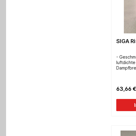
SIGA R
- Geschm
luftdicht
Dampfbre
Decken- k
geschlitzt
150mm- L
63,66 