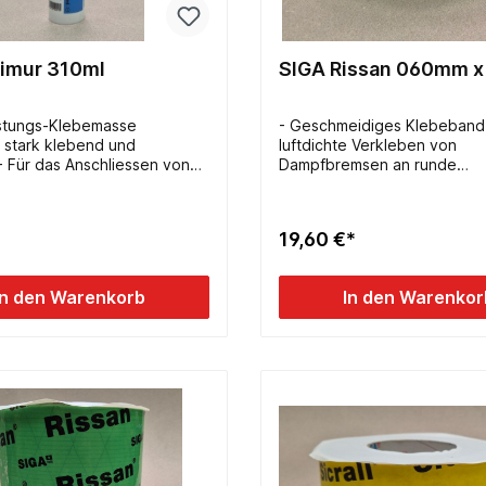
rimur 310ml
SIGA Rissan 060mm 
istungs-Klebemasse
- Geschmeidiges Klebeband 
 stark klebend und
luftdichte Verkleben von
.- Für das Anschliessen von
Dampfbremsen an runde
heitsschichten im Innen-
Durchdringungen- klebt extr
ignet sich die dauerhaft
schmiegt sich dicht um Rohr
bende und elastische
Kabel- hält trotz Baubeweg
19,60 €*
sebesonders für die
dicht- Breite: 60mm- Länge:
sen an
vbau.- 310ml- Reichweite 6-
In den Warenkorb
In den Warenkor
ähigkeit: frostfrei,
zt