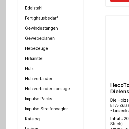
Edelstahl
Fertighausbedarf
Gewindestangen
Gewebeplanen
Hebezeuge
Hilfsmittel
Holz
Holzverbinder
HecoTo
Holzverbinder sonstige
Dielen
Impulse Packs
Die Holzs
ETA-Zula
Impulse Streifennagler
- Linsenk
TX15- Vo
Inhalt:
20
Katalog
Stück)
Leitern