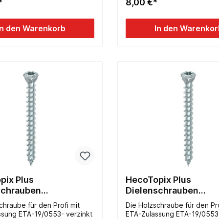
*
8,00 €*
In den Warenkorb
In den Warenkor
pix Plus
HecoTopix Plus
schrauben
Dielenschrauben
4,5x070mm verzinkt TX
4,5x080mm verzin
chraube für den Profi mit
Die Holzschraube für den Pro
ssung ETA-19/0553- verzinkt
ETA-Zulassung ETA-19/0553-