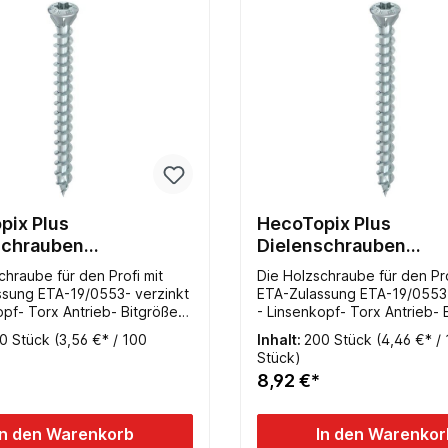
pix Plus
HecoTopix Plus
schrauben
Dielenschrauben
3,5x040mm verzinkt TX
3,5x050mm verzin
chraube für den Profi mit
Die Holzschraube für den Pro
ssung ETA-19/0553- verzinkt
ETA-Zulassung ETA-19/0553-
opf- Torx Antrieb- Bitgröße
- Linsenkopf- Torx Antrieb- 
llgewinde
TX10- Vollgewinde
0 Stück
(3,56 €* / 100
Inhalt:
200 Stück
(4,46 €* /
Stück)
8,92 €*
In den Warenkorb
In den Warenkor