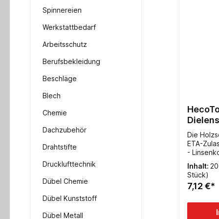
Spinnereien
Werkstattbedarf
Arbeitsschutz
Berufsbekleidung
Beschläge
Blech
HecoTo
Chemie
Dielen
Dachzubehör
Die Holzs
ETA-Zula
Drahtstifte
- Linsenk
TX10- Vo
Drucklufttechnik
Inhalt:
20
Stück)
Dübel Chemie
7,12 €*
Dübel Kunststoff
Dübel Metall