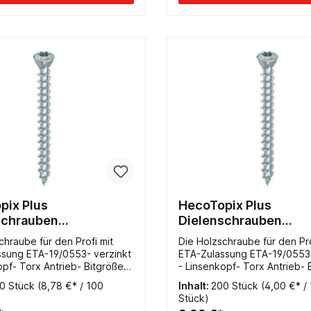
pix Plus
HecoTopix Plus
schrauben
Dielenschrauben
4,0x070mm verzinkt TX
4,5x050mm verzink
chraube für den Profi mit
Die Holzschraube für den Pro
ssung ETA-19/0553- verzinkt
ETA-Zulassung ETA-19/0553-
opf- Torx Antrieb- Bitgröße
- Linsenkopf- Torx Antrieb- 
llgewinde
TX20- Vollgewinde
0 Stück
(8,78 €* / 100
Inhalt:
200 Stück
(4,00 €* /
Stück)