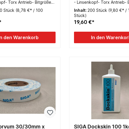
opf- Torx Antrieb- Bitgröße
- Linsenkopf- Torx Antrieb- 
llgewinde
TX20- Vollgewinde
0 Stück
(8,78 €* / 100
Inhalt:
200 Stück
(9,80 €* /
Stück)
*
19,60 €*
In den Warenkorb
In den Warenkor
orvum 30/30mm x
SIGA Dockskin 100 1k