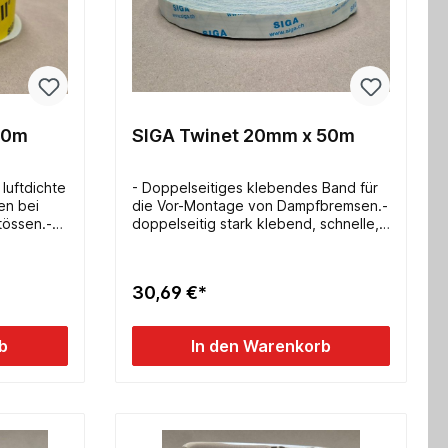
40m
SIGA Twinet 20mm x 50m
 luftdichte
- Doppelseitiges klebendes Band für
en bei
die Vor-Montage von Dampfbremsen.-
tössen.-
doppelseitig stark klebend, schnelle,
t bei
sichere Montage ohne Tacker-
 Hand
Schutzbeschichtung verhindert
ge: 40m
Verschmutzung- reissfester
30,69 €*
Trennstreifen- Breite: 20mm- Länge:
50m
b
In den Warenkorb