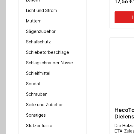
17,56 €
Licht und Strom
Muttern
Sägenzubehör
Schallschutz
Schiebetorbeschläge
Schlagschrauber Nüsse
Schleifmittel
Soudal
Schrauben
Seile und Zubehör
HecoTo
Sonstiges
Dielen
Stützenfüsse
Die Holzs
ETA-Zula