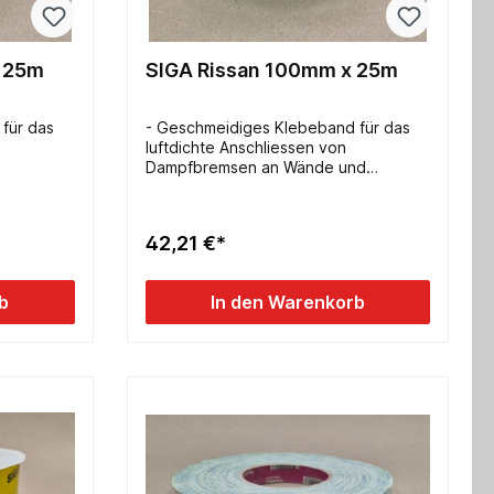
x 25m
SIGA Rissan 100mm x 25m
für das
- Geschmeidiges Klebeband für das
luftdichte Anschliessen von
Dampfbremsen an Wände und
em stark-
Decken- klebt extrem stark- dehnbar-
e und
geschlitzter Trennstreifen- Breite:
ungen
100mm- Länge: 25m
42,21 €*
 25m
b
In den Warenkorb