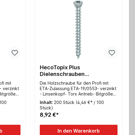
HecoTopix Plus
Dielenschrauben
kt TX
3,5x060mm verzinkt TX
fi mit
Die Holzschraube für den Profi mit
 verzinkt
ETA-Zulassung ETA-19/0553- verzinkt
Bitgröße
- Linsenkopf- Torx Antrieb- Bitgröße
TX10- Vollgewinde
 100
Inhalt:
200 Stück
(4,46 €* / 100
Stück)
8,92 €*
b
In den Warenkorb