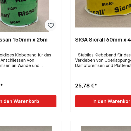
issan 150mm x 25m
SIGA Sicrall 60mm x 
eidiges Klebeband für das
- Stabiles Klebeband für das
e Anschliessen von
Verkleben von Überlappung
msen an Wände und
Dampfbremsen und Plattens
lebt extrem stark- dehnbar-
klebt extrem stark- spart Zei
er Trennstreifen- Breite:
langen Überlappungen- von
änge: 25m
reissbar- Breite: 60mm- Län
€*
25,78 €*
In den Warenkorb
In den Warenkor